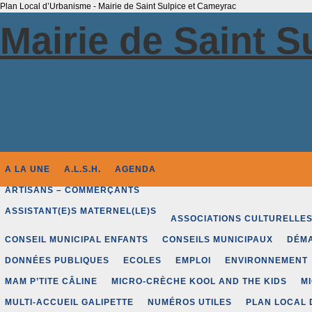
Plan Local d’Urbanisme - Mairie de Saint Sulpice et Cameyrac
Mairie de Saint 
A LA UNE
A.L.S.H.
AGENDA
ARTISANS – COMMERÇANTS
ASSISTANT(E)S MATERNEL(LE)S
ASSOCIATIONS CULTURELLE
CONSEIL MUNICIPAL ENFANTS
CONSEILS MUNICIPAUX
DÉMA
DONNÉES PUBLIQUES
ECOLES
EMPLOI
ENVIRONNEMENT
MAM P’TITE CÂLINE
MICRO-CRÈCHE KOOL AND THE KIDS
M
MULTI-ACCUEIL GALIPETTE
NUMÉROS UTILES
PLAN LOCAL 