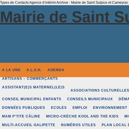
Types de Contacts Agence d’intérim Archive - Mairie de Saint Sulpice et Cameyrac
Mairie de Saint 
A LA UNE
A.L.S.H.
AGENDA
ARTISANS – COMMERÇANTS
ASSISTANT(E)S MATERNEL(LE)S
ASSOCIATIONS CULTURELLE
CONSEIL MUNICIPAL ENFANTS
CONSEILS MUNICIPAUX
DÉMA
DONNÉES PUBLIQUES
ECOLES
EMPLOI
ENVIRONNEMENT
MAM P’TITE CÂLINE
MICRO-CRÈCHE KOOL AND THE KIDS
M
MULTI-ACCUEIL GALIPETTE
NUMÉROS UTILES
PLAN LOCAL 