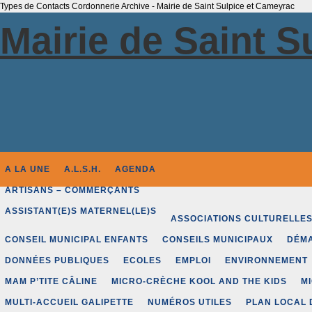
Types de Contacts Cordonnerie Archive - Mairie de Saint Sulpice et Cameyrac
Mairie de Saint 
A LA UNE
A.L.S.H.
AGENDA
ARTISANS – COMMERÇANTS
ASSISTANT(E)S MATERNEL(LE)S
ASSOCIATIONS CULTURELLE
CONSEIL MUNICIPAL ENFANTS
CONSEILS MUNICIPAUX
DÉMA
DONNÉES PUBLIQUES
ECOLES
EMPLOI
ENVIRONNEMENT
MAM P’TITE CÂLINE
MICRO-CRÈCHE KOOL AND THE KIDS
M
MULTI-ACCUEIL GALIPETTE
NUMÉROS UTILES
PLAN LOCAL 