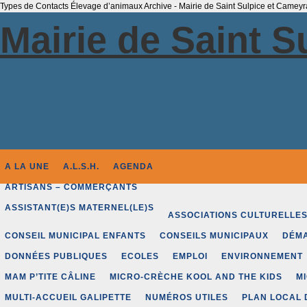
Types de Contacts Élevage d’animaux Archive - Mairie de Saint Sulpice et Cameyr
Mairie de Saint 
A LA UNE
A.L.S.H.
AGENDA
ARTISANS – COMMERÇANTS
ASSISTANT(E)S MATERNEL(LE)S
ASSOCIATIONS CULTURELLE
CONSEIL MUNICIPAL ENFANTS
CONSEILS MUNICIPAUX
DÉMA
DONNÉES PUBLIQUES
ECOLES
EMPLOI
ENVIRONNEMENT
MAM P’TITE CÂLINE
MICRO-CRÈCHE KOOL AND THE KIDS
M
MULTI-ACCUEIL GALIPETTE
NUMÉROS UTILES
PLAN LOCAL 