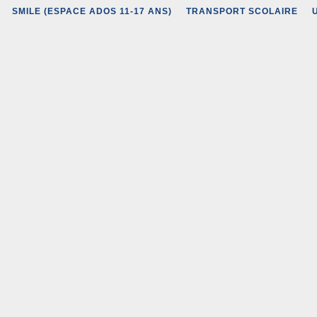
SMILE (ESPACE ADOS 11-17 ANS)
TRANSPORT SCOLAIRE
21, 
3345
Hora
- Lu
17h
- Me
- Ve
- Sa
: 10
Cont
- Té
-
ma
Per
La p
deux