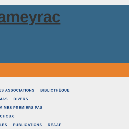
Cameyrac
Plomberie 
ES ASSOCIATIONS
BIBLIOTHÈQUE
Couvertur
MAS
DIVERS
M MES PREMIERS PAS
’CHOUX
Artisans - Commerçants
> Plo
LES
PUBLICATIONS
REAAP