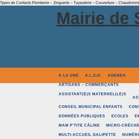
Types de Contacts Plomberie – Zinguerie – Tuyauterie – Couverture – Chaudronner
Mairie de 
A LA UNE
A.L.S.H.
AGENDA
ARTISANS – COMMERÇANTS
ASSISTANT(E)S MATERNEL(LE)S
AS
CONSEIL MUNICIPAL ENFANTS
CON
DONNÉES PUBLIQUES
ECOLES
E
MAM P’TITE CÂLINE
MICRO-CRÈCHE
MULTI-ACCUEIL GALIPETTE
NUMÉRO